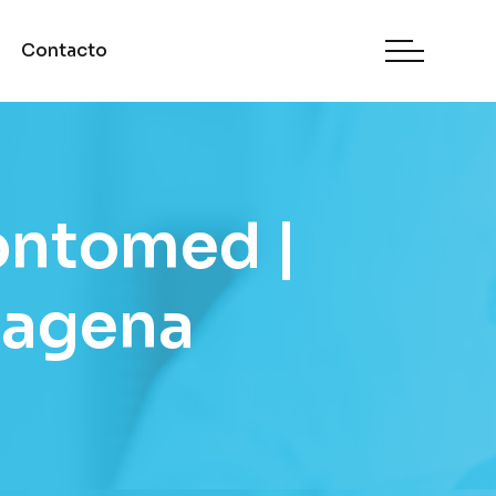
Contacto
ontomed |
tagena