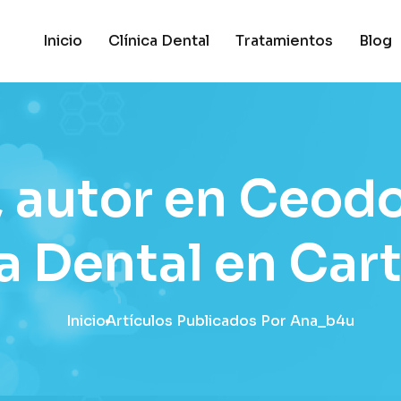
Inicio
Clínica Dental
Tratamientos
Blog
 autor en Ceod
ca Dental en Car
Inicio
Artículos Publicados Por Ana_b4u